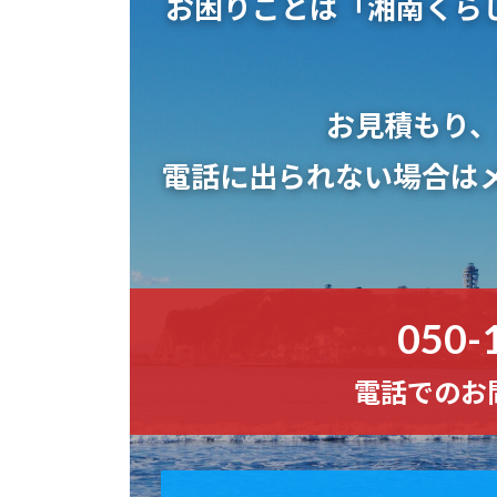
お困りごとは
「湘南くら
お見積もり
電話に出られない場合はメ
050-
電話でのお