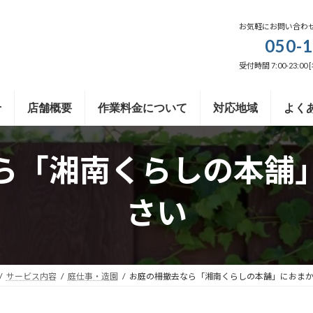
お気軽にお問い合わ
050-
受付時間 7:00-23:00
せ
店舗概要
作業料金について
対応地域
よく
ら「湘南くらしの本舗
さい
サービス内容
庭仕事・造園
お庭の柵撤去なら「湘南くらしの本舗」におま