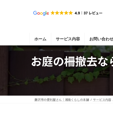
コ
ナ
ン
ビ
テ
ゲ
ン
ー
ツ
シ
ホーム
サービス内容
お問い合わ
へ
ョ
ス
ン
お庭の柵撤去な
キ
に
ッ
移
プ
動
藤沢市の便利屋さん｜湘南くらしの本舗
サービス内容