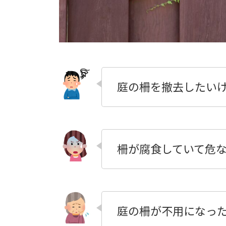
庭の柵を撤去したい
柵が腐食していて危
庭の柵が不用になっ